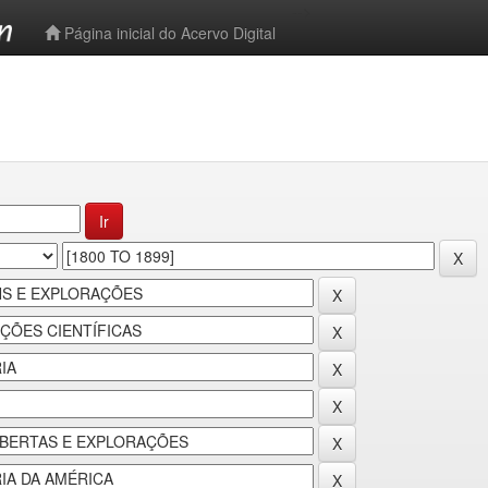
-->
Página inicial do Acervo Digital