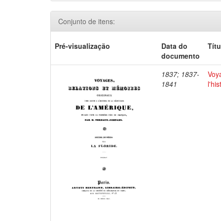
Conjunto de itens:
Pré-visualização
Data do
Títu
documento
1837; 1837-
Voya
1841
l'hi