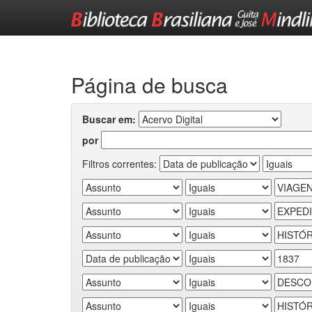
Skip
navigation
Página de busca
Buscar em:
por
Filtros correntes: