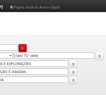
-->
Página inicial do Acervo Digital