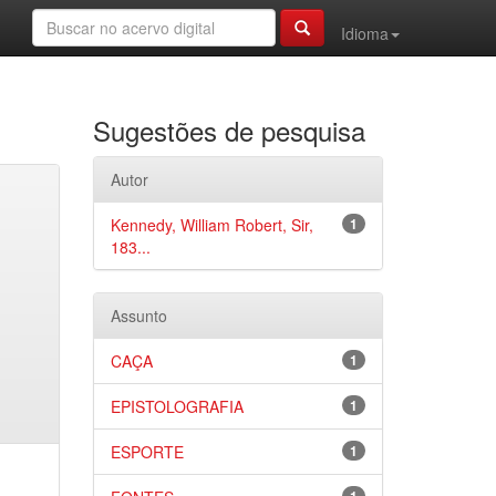
Idioma
Sugestões de pesquisa
Autor
Kennedy, William Robert, Sir,
1
183...
Assunto
CAÇA
1
EPISTOLOGRAFIA
1
ESPORTE
1