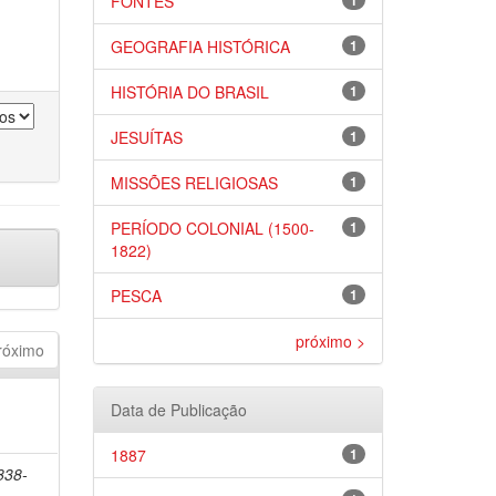
FONTES
1
GEOGRAFIA HISTÓRICA
1
HISTÓRIA DO BRASIL
1
JESUÍTAS
1
MISSÕES RELIGIOSAS
1
PERÍODO COLONIAL (1500-
1
1822)
PESCA
1
próximo >
róximo
Data de Publicação
1887
1
838-