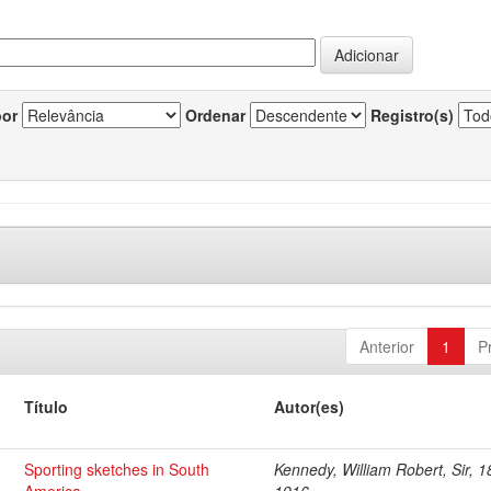
por
Ordenar
Registro(s)
Anterior
1
P
Título
Autor(es)
Sporting sketches in South
Kennedy, William Robert, Sir, 1