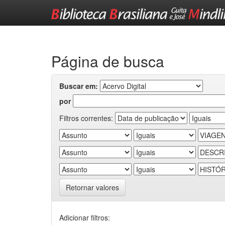
Skip
navigation
Página de busca
Buscar em:
por
Filtros correntes:
Retornar valores
Adicionar filtros: