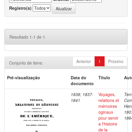
Registro(s)
Resultado 1-1 de 1.
Anterior
1
Próximo
Conjunto de itens:
Pré-visualização
Data do
Título
Aut
documento
1838; 1837-
Voyages,
Ter
1841
relations et
Com
mémoires
Henr
oginaux
180
pour servir
186
a l'histoire
de la