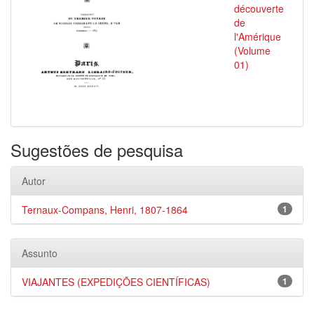
découverte
de
l'Amérique
(Volume
01)
Sugestões de pesquisa
Autor
Ternaux-Compans, Henri, 1807-1864
1
Assunto
VIAJANTES (EXPEDIÇÕES CIENTÍFICAS)
1