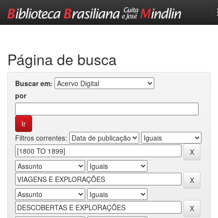
Skip
navigation
Página de busca
Buscar em:
por
Filtros correntes: