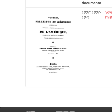
documento
1837; 1837-
Voya
1841
l'hi