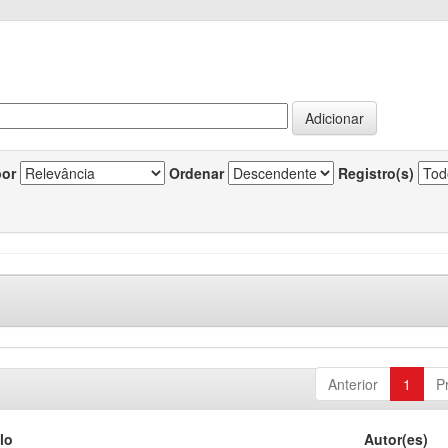
por
Ordenar
Registro(s)
Anterior
1
P
lo
Autor(es)