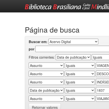
Skip
navigation
Página de busca
Buscar em:
por
Filtros correntes:
Retornar valores