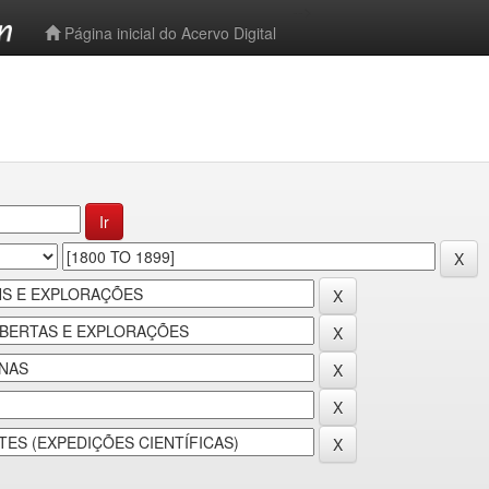
-->
Página inicial do Acervo Digital