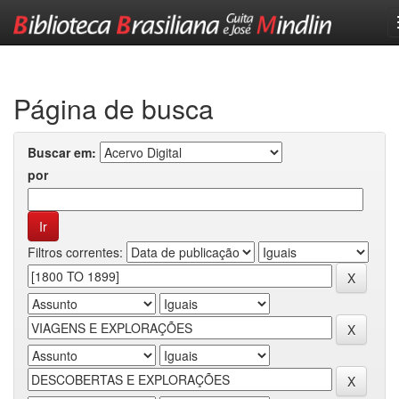
Skip
navigation
Página de busca
Buscar em:
por
Filtros correntes: