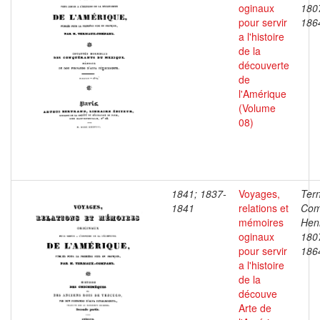
oginaux
180
pour servir
186
a l'histoire
de la
découverte
de
l'Amérique
(Volume
08)
1841; 1837-
Voyages,
Ter
1841
relations et
Com
mémoires
Henr
oginaux
180
pour servir
186
a l'histoire
de la
découve
Arte de