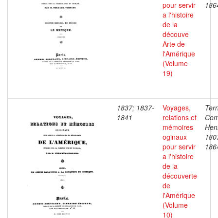
pour servir
186
a l'histoire
de la
découve
Arte de
l'Amérique
(Volume
19)
1837; 1837-
Voyages,
Ter
1841
relations et
Com
mémoires
Henr
oginaux
180
pour servir
186
a l'histoire
de la
découverte
de
l'Amérique
(Volume
10)