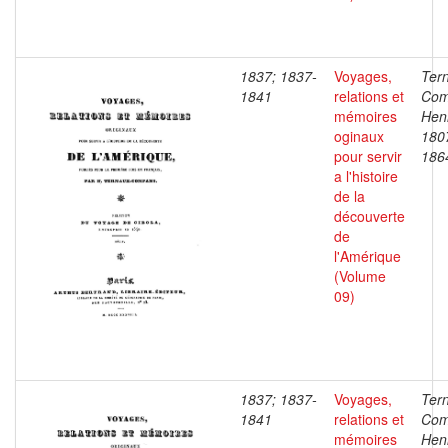
1837; 1837-
Voyages,
Ter
1841
relations et
Com
mémoires
Henr
oginaux
180
pour servir
186
a l'histoire
de la
découverte
de
l'Amérique
(Volume
09)
1837; 1837-
Voyages,
Ter
1841
relations et
Com
mémoires
Henr