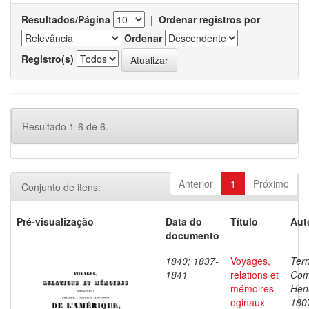
Resultados/Página
|
Ordenar registros por
Ordenar
Registro(s)
Resultado 1-6 de 6.
Anterior
1
Próximo
Conjunto de itens:
Pré-visualização
Data do
Título
Aut
documento
1840; 1837-
Voyages,
Ter
1841
relations et
Com
mémoires
Henr
oginaux
180