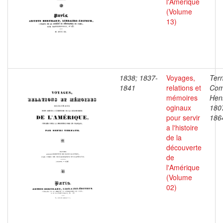
l'Amérique
(Volume
13)
1838; 1837-
Voyages,
Ter
1841
relations et
Com
mémoires
Henr
oginaux
180
pour servir
186
a l'histoire
de la
découverte
de
l'Amérique
(Volume
02)