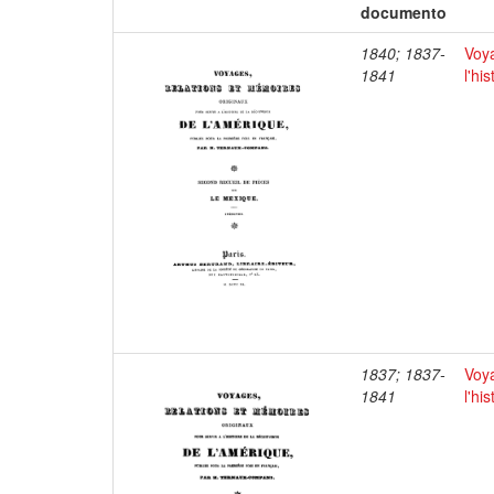
documento
1840; 1837-
Voya
1841
l'hi
1837; 1837-
Voya
1841
l'hi