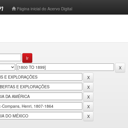
-->
Página inicial do Acervo Digital