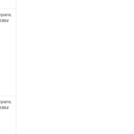
mpans,
-1864
mpans,
-1864