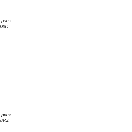
mpans,
-1864
mpans,
-1864