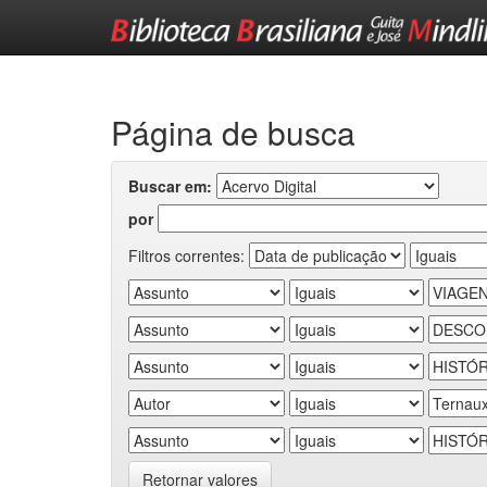
Skip
navigation
Página de busca
Buscar em:
por
Filtros correntes:
Retornar valores