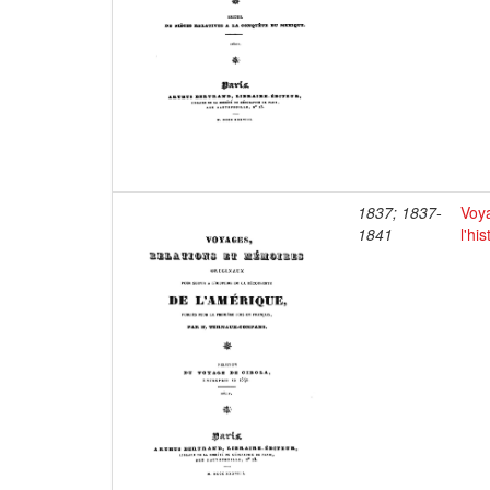
1837; 1837-
Voya
1841
l'hi