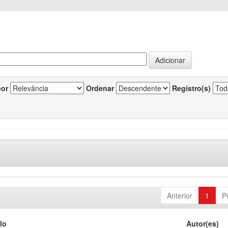
por
Ordenar
Registro(s)
Anterior
1
P
lo
Autor(es)