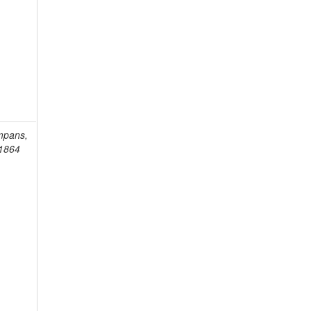
mpans,
-1864