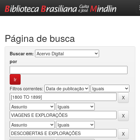
Skip
navigation
Página de busca
Buscar em:
por
Filtros correntes: