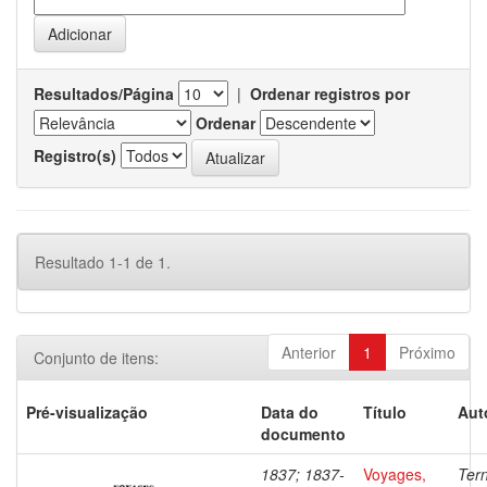
Resultados/Página
|
Ordenar registros por
Ordenar
Registro(s)
Resultado 1-1 de 1.
Anterior
1
Próximo
Conjunto de itens:
Pré-visualização
Data do
Título
Aut
documento
1837; 1837-
Voyages,
Ter