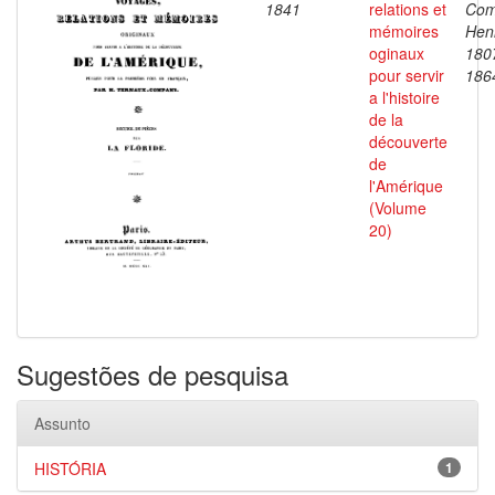
1841
relations et
Com
mémoires
Henr
oginaux
180
pour servir
186
a l'histoire
de la
découverte
de
l'Amérique
(Volume
20)
Sugestões de pesquisa
Assunto
HISTÓRIA
1