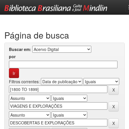
Skip
navigation
Página de busca
Buscar em:
por
Filtros correntes: