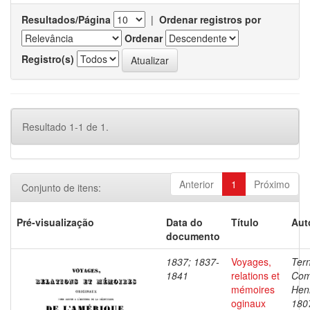
Resultados/Página
|
Ordenar registros por
Ordenar
Registro(s)
Resultado 1-1 de 1.
Anterior
1
Próximo
Conjunto de itens:
Pré-visualização
Data do
Título
Aut
documento
1837; 1837-
Voyages,
Ter
1841
relations et
Com
mémoires
Henr
oginaux
180