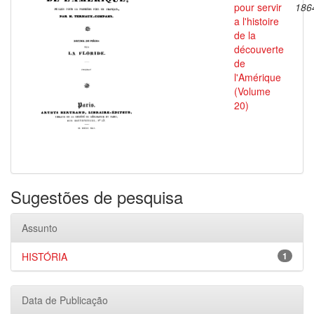
pour servir
186
a l'histoire
de la
découverte
de
l'Amérique
(Volume
20)
Sugestões de pesquisa
Assunto
HISTÓRIA
1
Data de Publicação