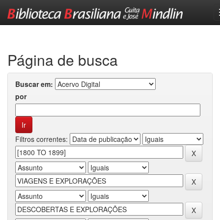
Skip
navigation
Página de busca
Buscar em:
por
Filtros correntes: