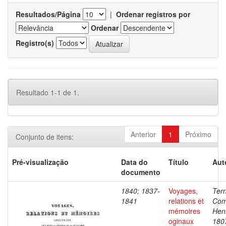
Resultados/Página
|
Ordenar registros por
Ordenar
Registro(s)
Resultado 1-1 de 1.
Anterior
1
Próximo
Conjunto de itens:
Pré-visualização
Data do
Título
Aut
documento
1840; 1837-
Voyages,
Ter
1841
relations et
Com
mémoires
Henr
oginaux
180