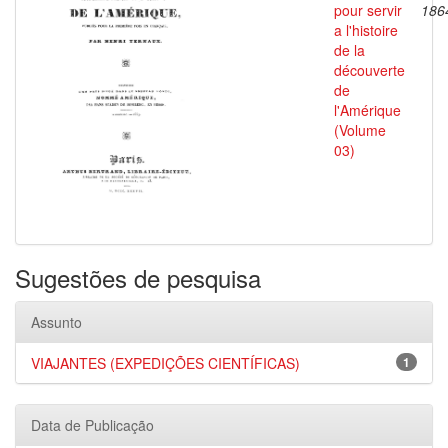
pour servir
186
a l'histoire
de la
découverte
de
l'Amérique
(Volume
03)
Sugestões de pesquisa
Assunto
VIAJANTES (EXPEDIÇÕES CIENTÍFICAS)
1
Data de Publicação