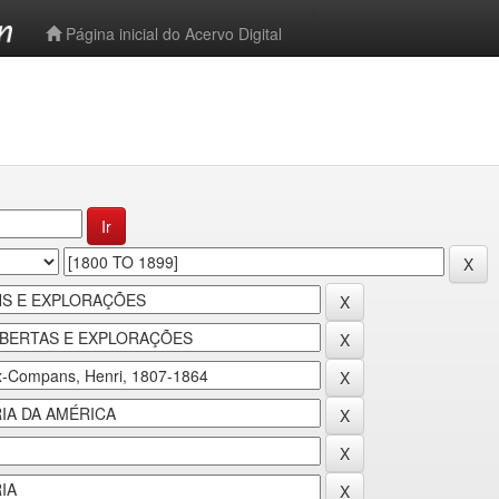
-->
Página inicial do Acervo Digital