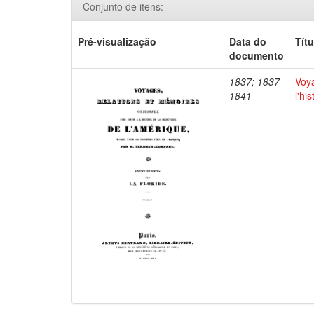
Conjunto de itens:
Pré-visualização
Data do
Títu
documento
1837; 1837-
Voya
1841
l'hi