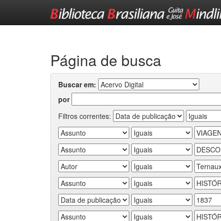
Skip
navigation
Página de busca
Buscar em:
por
Filtros correntes: