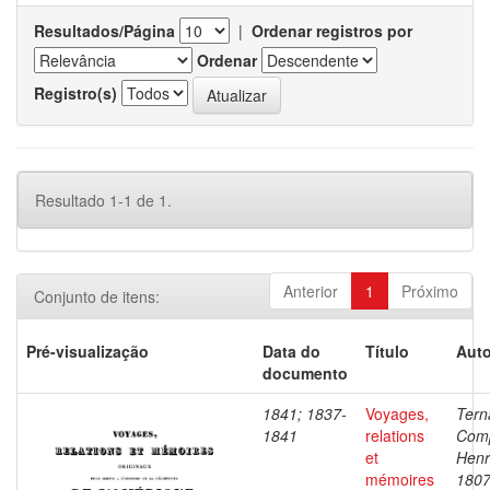
Resultados/Página
|
Ordenar registros por
Ordenar
Registro(s)
Resultado 1-1 de 1.
Anterior
1
Próximo
Conjunto de itens:
Pré-visualização
Data do
Título
Auto
documento
1841; 1837-
Voyages,
Tern
1841
relations
Com
et
Henr
mémoires
1807