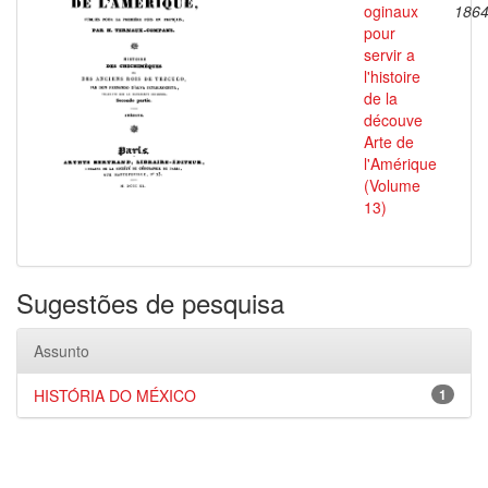
oginaux
186
pour
servir a
l'histoire
de la
découve
Arte de
l'Amérique
(Volume
13)
Sugestões de pesquisa
Assunto
HISTÓRIA DO MÉXICO
1