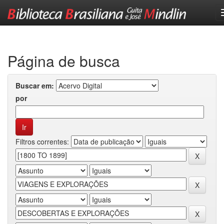
Skip
navigation
Página de busca
Buscar em:
por
Filtros correntes: