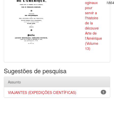
oginaux
186
pour
servir a
l'histoire
de la
découve
Arte de
l'Amérique
(Volume
13)
Sugestões de pesquisa
Assunto
VIAJANTES (EXPEDIÇÕES CIENTÍFICAS)
1