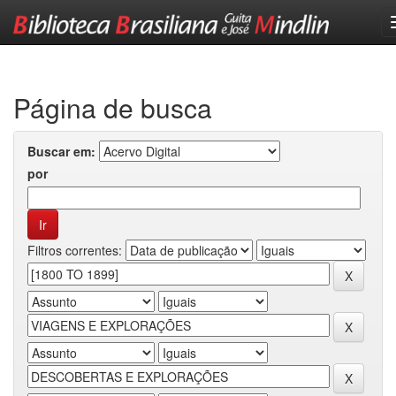
Skip
navigation
Página de busca
Buscar em:
por
Filtros correntes: