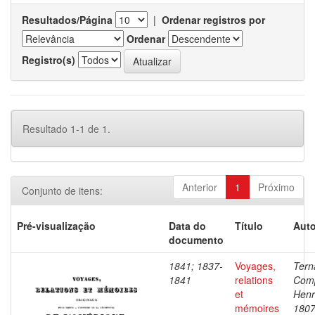
Resultados/Página
|
Ordenar registros por
Ordenar
Registro(s)
Resultado 1-1 de 1.
Anterior
1
Próximo
Conjunto de itens:
Pré-visualização
Data do
Título
Auto
documento
1841; 1837-
Voyages,
Tern
1841
relations
Com
et
Henr
mémoires
1807