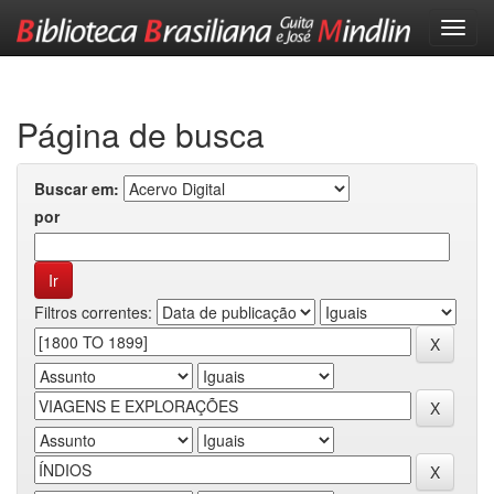
Skip
navigation
Página de busca
Buscar em:
por
Filtros correntes: