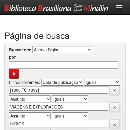
Skip
navigation
Página de busca
Buscar em:
por
Filtros correntes: