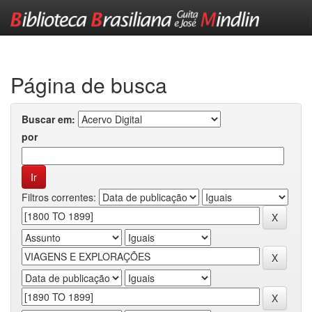
Skip
navigation
Página de busca
Buscar em:
por
Filtros correntes: