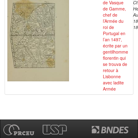
de Vasque
Ch
de Gamme,
He
chef de
Au
l’Armée du
18
roi de
18
Portugal en
l’an 1497,
écrite par un
gentilhomme
florentin qui
se trouva de
retour à
Lisbonne
avec ladite
Armée