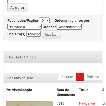
Resultados/Página
|
Ordenar registros por
Ordenar
Registro(s)
Resultado 1-1 de 1.
Anterior
1
Próximo
Conjunto de itens:
Pré-visualização
Data do
Título
Au
documento
1898
Navigation
Sc