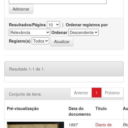
Resultados/Página
|
Ordenar registros por
Ordenar
Registro(s)
Resultado 1-1 de 1.
Anterior
1
Próximo
Conjunto de itens:
Pré-visualização
Data do
Título
Au
documento
1897
Diario de
Ri