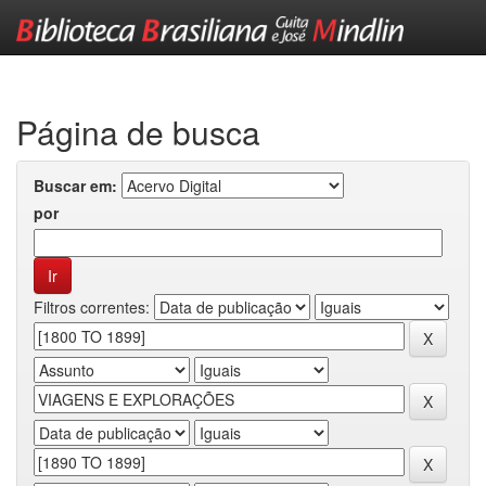
Skip
navigation
Página de busca
Buscar em:
por
Filtros correntes: