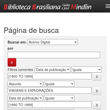
Skip
navigation
Página de busca
Buscar em:
por
Filtros correntes: