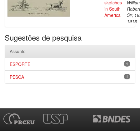
sketches
Willia
in South
Robert
America
Sir, 1
1916
Sugestões de pesquisa
Assunto
ESPORTE
1
PESCA
1