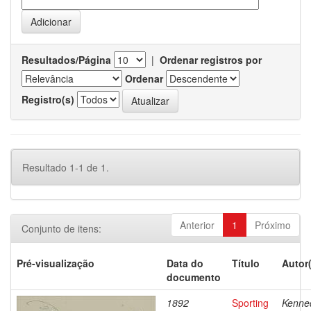
Resultados/Página
|
Ordenar registros por
Ordenar
Registro(s)
Resultado 1-1 de 1.
Anterior
1
Próximo
Conjunto de itens:
Pré-visualização
Data do
Título
Autor
documento
1892
Sporting
Kenne