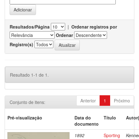
Resultados/Página
|
Ordenar registros por
Ordenar
Registro(s)
Resultado 1-1 de 1.
Anterior
1
Próximo
Conjunto de itens:
Pré-visualização
Data do
Título
Autor
documento
1892
Sporting
Kenne