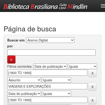
Skip
navigation
Página de busca
Buscar em:
por
Filtros correntes: