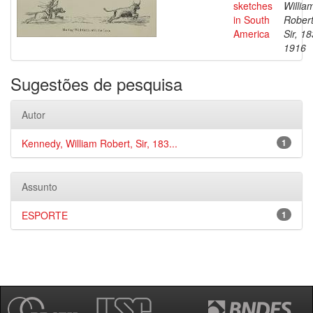
sketches
Willia
in South
Robert
America
Sir, 1
1916
Sugestões de pesquisa
Autor
Kennedy, William Robert, Sir, 183...
1
Assunto
ESPORTE
1