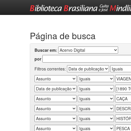
Skip
navigation
Página de busca
Buscar em:
por
Filtros correntes: