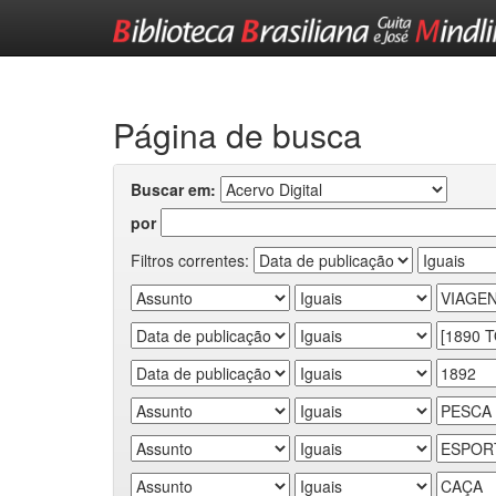
Skip
navigation
Página de busca
Buscar em:
por
Filtros correntes: