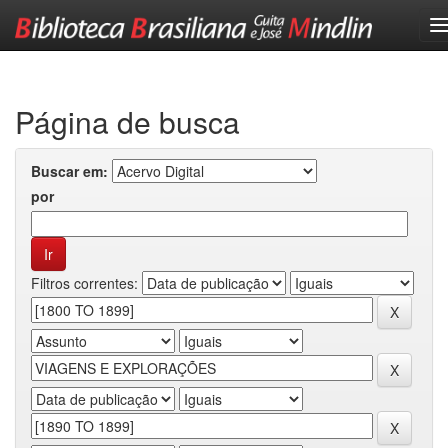
Skip
navigation
Página de busca
Buscar em:
por
Filtros correntes: