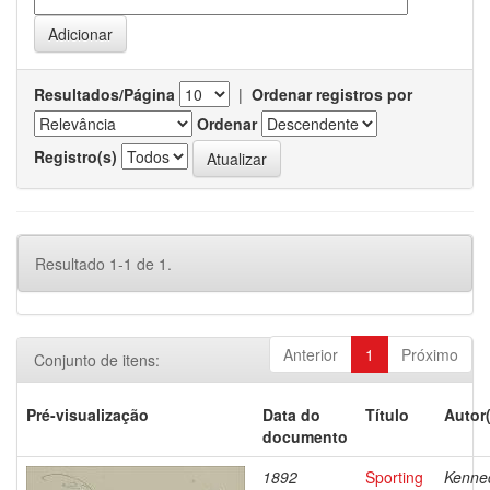
Resultados/Página
|
Ordenar registros por
Ordenar
Registro(s)
Resultado 1-1 de 1.
Anterior
1
Próximo
Conjunto de itens:
Pré-visualização
Data do
Título
Autor
documento
1892
Sporting
Kenne