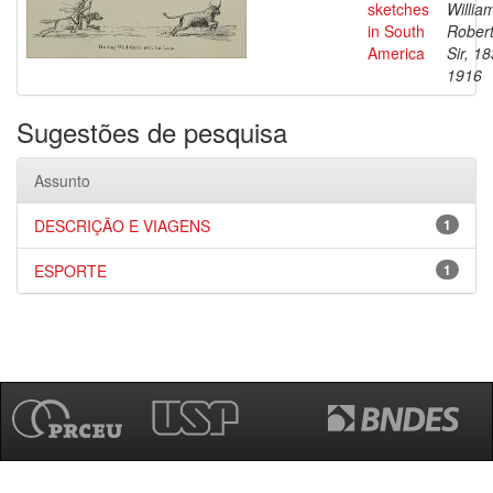
sketches
Willia
in South
Robert
America
Sir, 1
1916
Sugestões de pesquisa
Assunto
DESCRIÇÃO E VIAGENS
1
ESPORTE
1