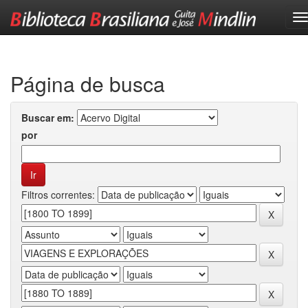
Skip
navigation
Página de busca
Buscar em:
por
Filtros correntes: