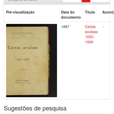
Pré-visualização
Data do
Título
Autor(
documento
1887
Cartas
-
avulsas:
1550-
1568
Sugestões de pesquisa