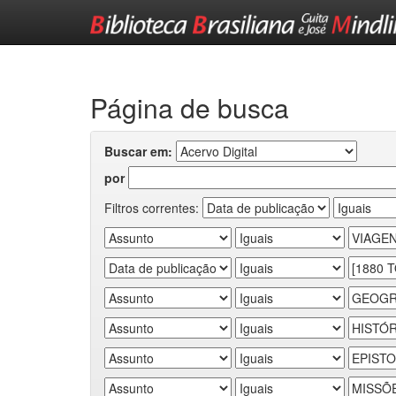
Skip
navigation
Página de busca
Buscar em:
por
Filtros correntes: