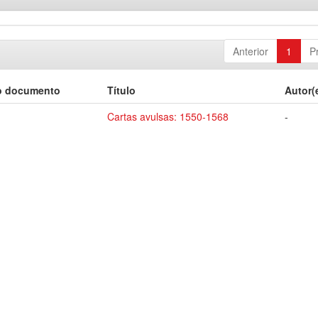
Anterior
1
P
o documento
Título
Autor(
Cartas avulsas: 1550-1568
-