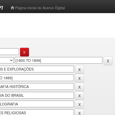
-->
Página inicial do Acervo Digital