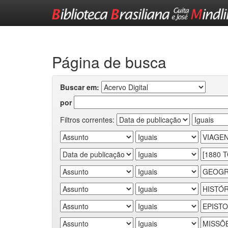
Skip
navigation
Página de busca
Buscar em:
por
Filtros correntes: