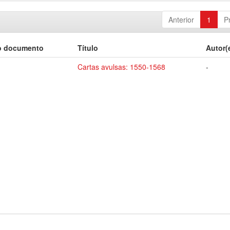
Anterior
1
P
o documento
Título
Autor(
Cartas avulsas: 1550-1568
-