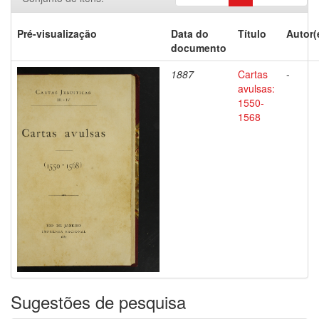
Pré-visualização
Data do
Título
Autor(
documento
1887
Cartas
-
avulsas:
1550-
1568
Sugestões de pesquisa