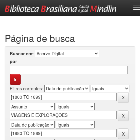
Skip
navigation
Página de busca
Buscar em:
por
Filtros correntes: