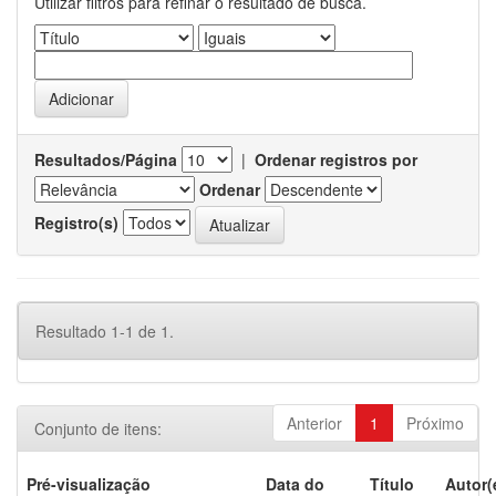
Utilizar filtros para refinar o resultado de busca.
Resultados/Página
|
Ordenar registros por
Ordenar
Registro(s)
Resultado 1-1 de 1.
Anterior
1
Próximo
Conjunto de itens:
Pré-visualização
Data do
Título
Autor(