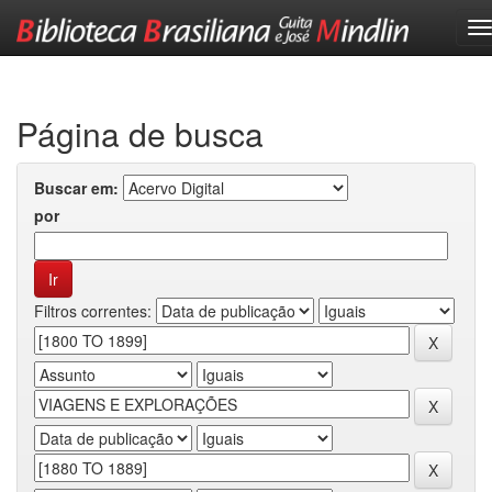
Skip
navigation
Página de busca
Buscar em:
por
Filtros correntes: