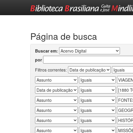
Skip
navigation
Página de busca
Buscar em:
por
Filtros correntes: