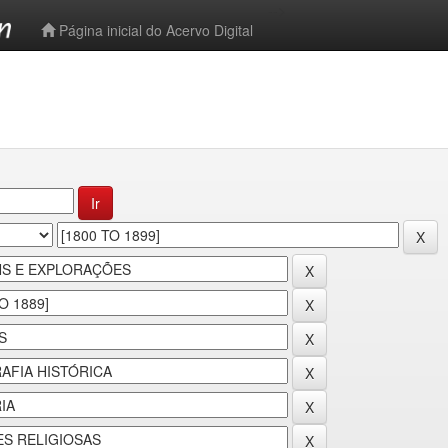
-->
Página inicial do Acervo Digital