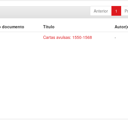
Anterior
1
P
o documento
Título
Autor(
Cartas avulsas: 1550-1568
-