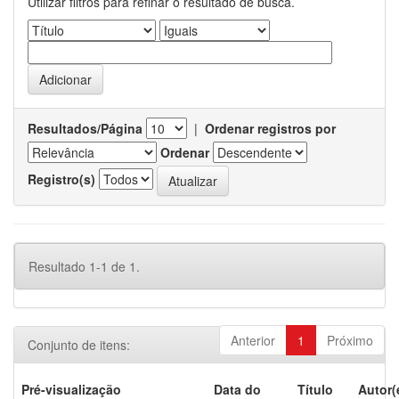
Utilizar filtros para refinar o resultado de busca.
Resultados/Página
|
Ordenar registros por
Ordenar
Registro(s)
Resultado 1-1 de 1.
Anterior
1
Próximo
Conjunto de itens:
Pré-visualização
Data do
Título
Autor(