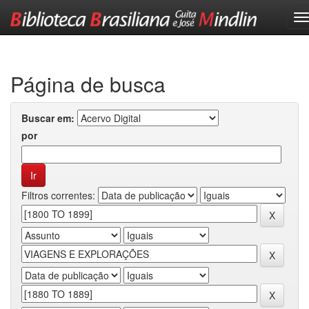
Skip
navigation
Página de busca
Buscar em:
por
Filtros correntes: