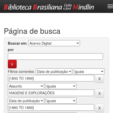
Skip
navigation
Página de busca
Buscar em:
por
Filtros correntes: