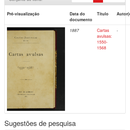
Pré-visualização
Data do
Título
Autor(
documento
1887
Cartas
-
avulsas:
1550-
1568
Sugestões de pesquisa