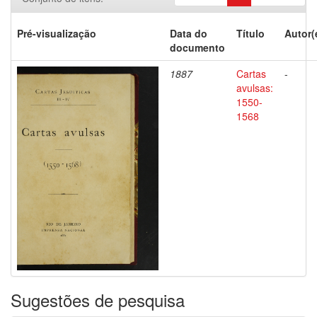
Pré-visualização
Data do
Título
Autor(
documento
1887
Cartas
-
avulsas:
1550-
1568
Sugestões de pesquisa