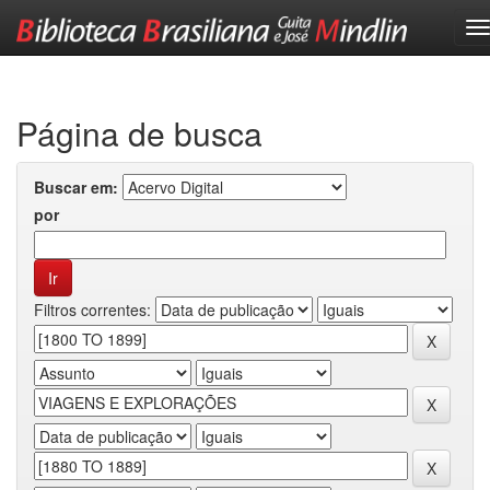
Skip
navigation
Página de busca
Buscar em:
por
Filtros correntes: