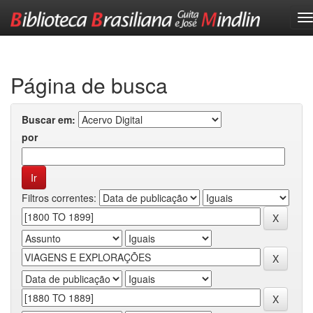
Skip
navigation
Página de busca
Buscar em:
por
Filtros correntes: