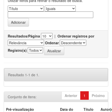
Utilizar filtros para refinar o resultado de busca.
Resultados/Página
|
Ordenar registros por
Ordenar
Registro(s)
Resultado 1-1 de 1.
Anterior
1
Próximo
Conjunto de itens:
Pré-visualização
Data do
Título
Autor(