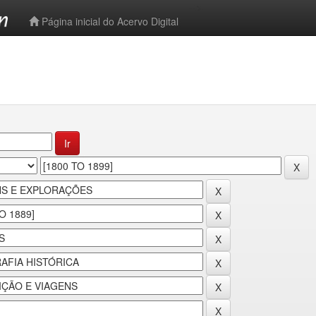
-->
Página inicial do Acervo Digital