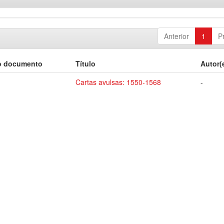
Anterior
1
P
o documento
Título
Autor(
Cartas avulsas: 1550-1568
-