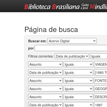
Skip
navigation
Página de busca
Buscar em:
por
Filtros correntes: