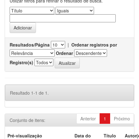
Utilizar filtros para refinar o resultado de busca.
Resultados/Página
|
Ordenar registros por
Ordenar
Registro(s)
Resultado 1-1 de 1.
Anterior
1
Próximo
Conjunto de itens:
Pré-visualização
Data do
Título
Autor(