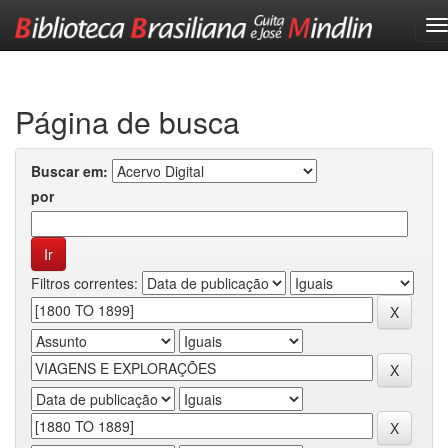
Skip
navigation
Página de busca
Buscar em:
por
Filtros correntes: