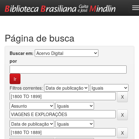
Skip
navigation
Página de busca
Buscar em:
por
Filtros correntes: