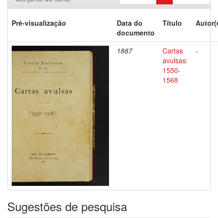
Pré-visualização
Data do
Título
Autor(
documento
1887
Cartas
-
avulsas:
1550-
1568
Sugestões de pesquisa