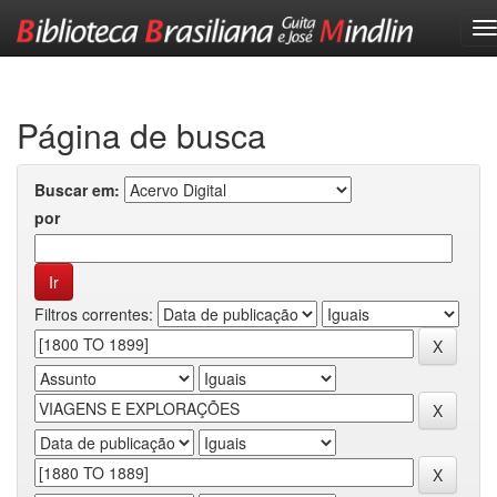
Skip
navigation
Página de busca
Buscar em:
por
Filtros correntes: