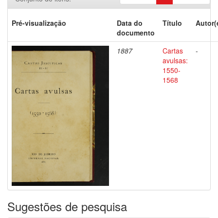
Pré-visualização
Data do
Título
Autor(
documento
1887
Cartas
-
avulsas:
1550-
1568
Sugestões de pesquisa