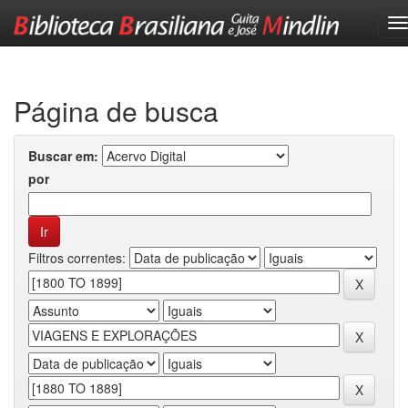
Skip
navigation
Página de busca
Buscar em:
por
Filtros correntes: