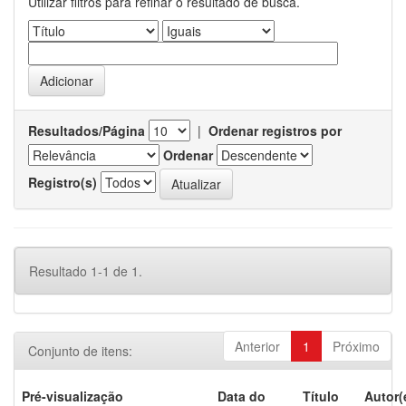
Utilizar filtros para refinar o resultado de busca.
Resultados/Página
|
Ordenar registros por
Ordenar
Registro(s)
Resultado 1-1 de 1.
Anterior
1
Próximo
Conjunto de itens:
Pré-visualização
Data do
Título
Autor(