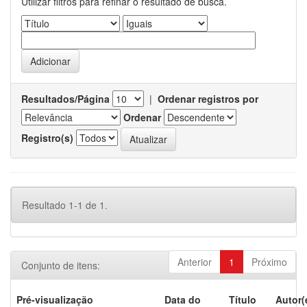
Utilizar filtros para refinar o resultado de busca.
Resultados/Página
|
Ordenar registros por
Ordenar
Registro(s)
Resultado 1-1 de 1.
Anterior
1
Próximo
Conjunto de itens:
Pré-visualização
Data do
Título
Autor(