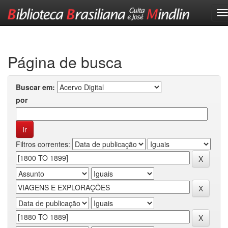
Skip
navigation
Página de busca
Buscar em:
por
Filtros correntes: