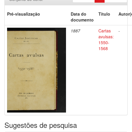
Pré-visualização
Data do
Título
Autor(
documento
1887
Cartas
-
avulsas:
1550-
1568
Sugestões de pesquisa