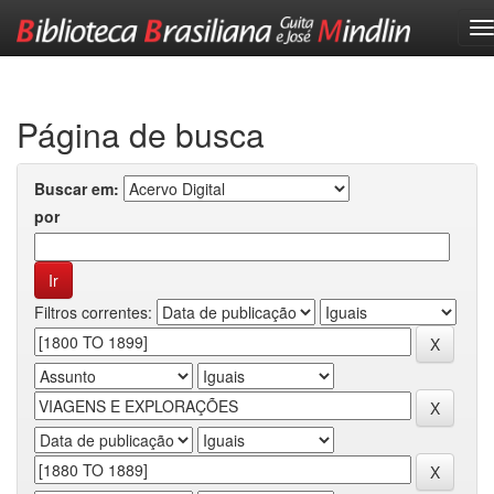
Skip
navigation
Página de busca
Buscar em:
por
Filtros correntes: