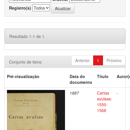
Registro(s)
Resultado 1-1 de 1.
Anterior
1
Próximo
Conjunto de itens:
Pré-visualização
Data do
Título
Autor(
documento
1887
Cartas
-
avulsas:
1550-
1568