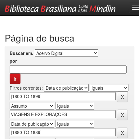
Skip
navigation
Página de busca
Buscar em:
por
Filtros correntes: