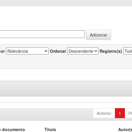
por
Ordenar
Registro(s)
Anterior
1
P
o documento
Título
Autor(