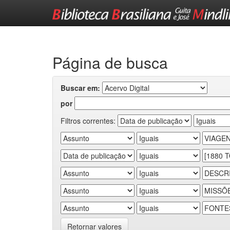
Skip
navigation
Página de busca
Buscar em:
por
Filtros correntes:
Retornar valores