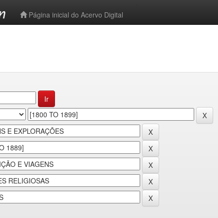
-->
Página inicial do Acervo Digital