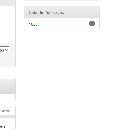
Data de Publicação
1887
1
róximo
es)