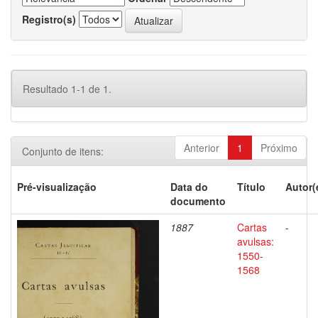
Registro(s)
Resultado 1-1 de 1.
Anterior
1
Próximo
Conjunto de itens:
Pré-visualização
Data do
Título
Autor(
documento
1887
Cartas
-
avulsas:
1550-
1568