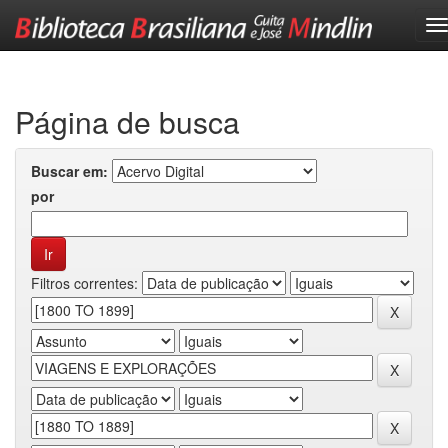
Skip
navigation
Página de busca
Buscar em:
por
Filtros correntes: