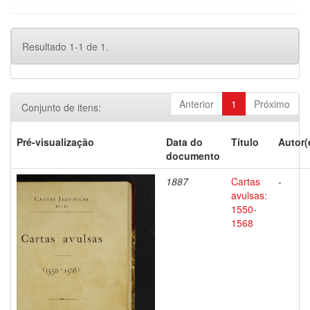
Resultado 1-1 de 1.
Anterior
1
Próximo
Conjunto de itens:
Pré-visualização
Data do
Título
Autor(
documento
1887
Cartas
-
avulsas:
1550-
1568