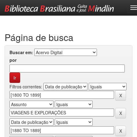
Skip
navigation
Página de busca
Buscar em:
por
Filtros correntes: