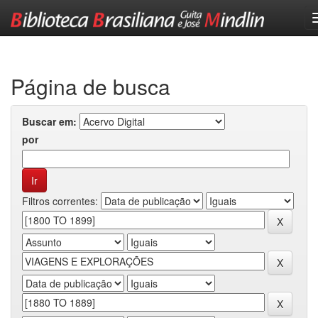
Skip
navigation
Página de busca
Buscar em:
por
Filtros correntes: