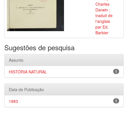
Charles
Darwin ;
traduit de
l'anglais
par Ed.
Barbier
Sugestões de pesquisa
Assunto
HISTÓRIA NATURAL
1
Data de Publicação
1883
1