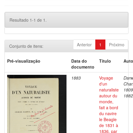
Resultado 1-1 de 1.
Anterior
1
Próximo
Conjunto de itens:
Pré-visualização
Data do
Título
Auto
documento
1883
Voyage
Darw
d'un
Char
naturaliste
1809
autour du
1882
monde,
fait a bord
du navire
le Beagle
de 1831 à
1836, par