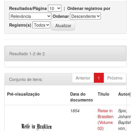
Resultados/Página
|
Ordenar registros por
Ordenar
Registro(s)
Resultado 1-2 de 2.
Anterior
1
Próximo
Conjunto de itens:
Pré-visualização
Data do
Título
Autor(
documento
1854
Reise in
Spix,
Brasilien
Johan
(Volume
Baptist
02)
von,