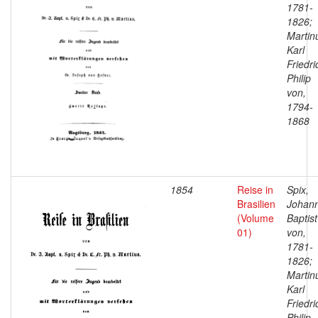
1781-
1826;
Martin
Karl
Friedri
Philip
von,
1794-
1868
1854
Reise in
Spix,
Brasilien
Johan
(Volume
Baptist
01)
von,
1781-
1826;
Martin
Karl
Friedri
Philip