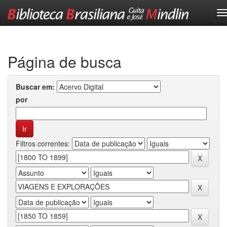
Skip
navigation
Página de busca
Buscar em:
por
Filtros correntes: