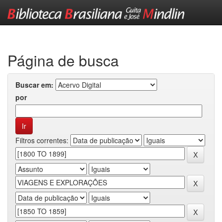
Skip
navigation
Página de busca
Buscar em:
por
Filtros correntes: