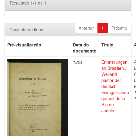
Resultado 1-1 de 1.
Anterior
1
Próximo
Conjunto de itens:
Pré-visualização
Data do
Título
documento
1854
Erinnerungen
A
an Brasilien.,
L
Weiland
F
pastor der
C
deutsch-
B
evangelischen
gemeinde in
Rio de
Janeiro