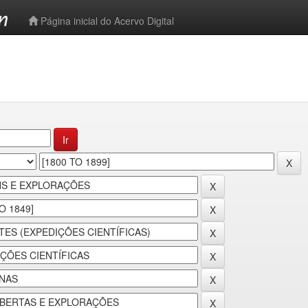
-->
Página inicial do Acervo Digital