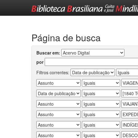
Skip
navigation
Página de busca
Buscar em:
por
Filtros correntes: