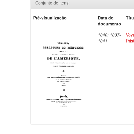
Conjunto de itens:
Pré-visualização
Data do
Títu
documento
1840; 1837-
Voya
1841
l'hi