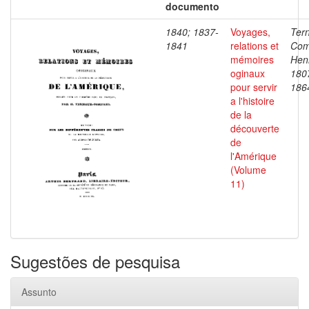
documento
1840; 1837-
Voyages,
Ter
1841
relations et
Com
mémoires
Henr
oginaux
180
pour servir
186
a l'histoire
de la
découverte
de
l'Amérique
(Volume
11)
Sugestões de pesquisa
Assunto