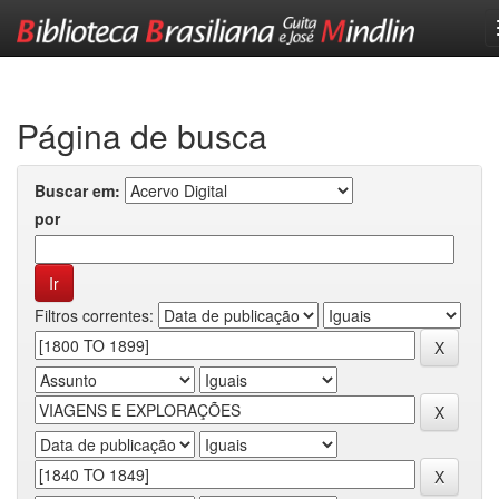
Skip
navigation
Página de busca
Buscar em:
por
Filtros correntes: