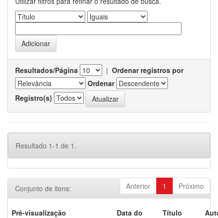
Utilizar filtros para refinar o resultado de busca.
Resultados/Página
|
Ordenar registros por
Ordenar
Registro(s)
Resultado 1-1 de 1.
Anterior
1
Próximo
Conjunto de itens:
Pré-visualização
Data do
Título
Aut