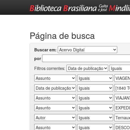
Skip
navigation
Página de busca
Buscar em:
por
Filtros correntes: