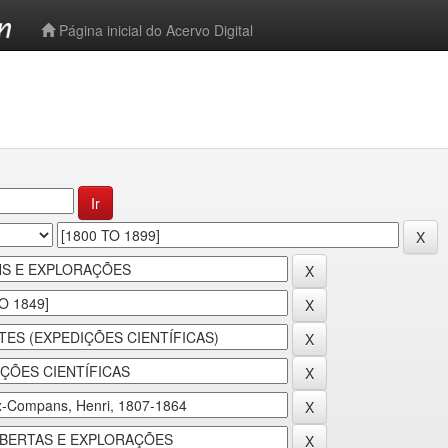
-->
Página inicial do Acervo Digital