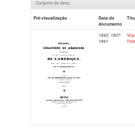
Conjunto de itens:
Pré-visualização
Data do
Títu
documento
1840; 1837-
Voya
1841
l'hi