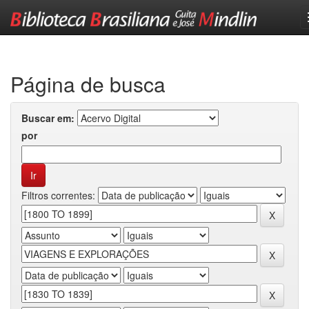
Skip
navigation
Página de busca
Buscar em:
por
Filtros correntes: