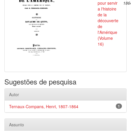
pour servir
186
a l'histoire
de la
découverte
de
l'Amérique
(Volume
16)
Sugestões de pesquisa
Autor
Ternaux-Compans, Henri, 1807-1864
1
Assunto