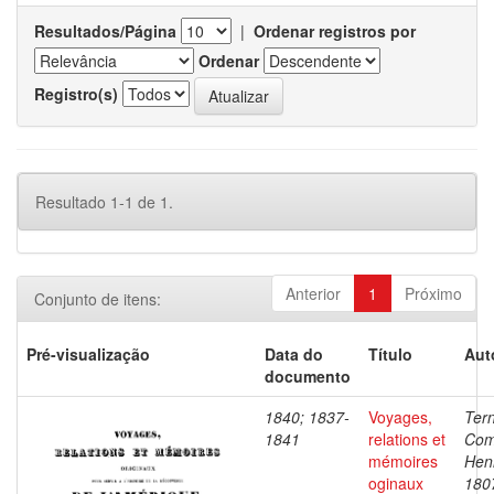
Resultados/Página
|
Ordenar registros por
Ordenar
Registro(s)
Resultado 1-1 de 1.
Anterior
1
Próximo
Conjunto de itens:
Pré-visualização
Data do
Título
Aut
documento
1840; 1837-
Voyages,
Ter
1841
relations et
Com
mémoires
Henr
oginaux
180