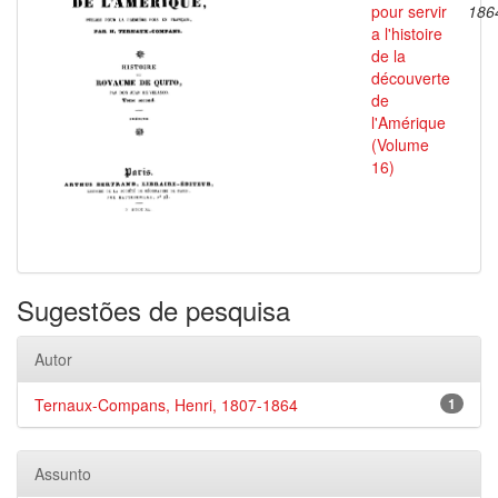
pour servir
186
a l'histoire
de la
découverte
de
l'Amérique
(Volume
16)
Sugestões de pesquisa
Autor
Ternaux-Compans, Henri, 1807-1864
1
Assunto