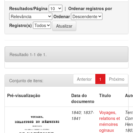
Resultados/Página
|
Ordenar registros por
Ordenar
Registro(s)
Resultado 1-1 de 1.
Anterior
1
Próximo
Conjunto de itens:
Pré-visualização
Data do
Título
Aut
documento
1840; 1837-
Voyages,
Ter
1841
relations et
Com
mémoires
Henr
oginaux
180