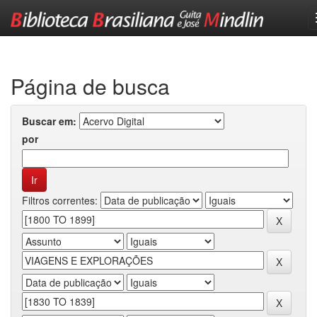
Skip
navigation
Página de busca
Buscar em:
por
Filtros correntes: